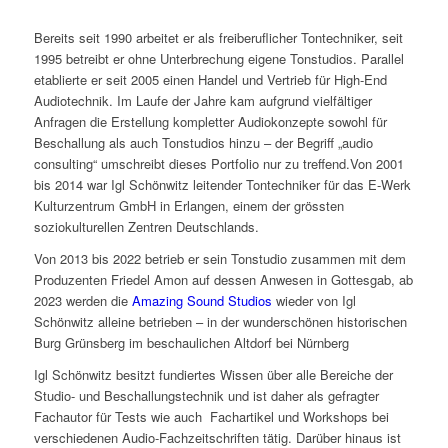
Bereits seit 1990 arbeitet er als freiberuflicher Tontechniker, seit
1995 betreibt er ohne Unterbrechung eigene Tonstudios. Parallel
etablierte er seit 2005 einen Handel und Vertrieb für High-End
Audiotechnik. Im Laufe der Jahre kam aufgrund vielfältiger
Anfragen die Erstellung kompletter Audiokonzepte sowohl für
Beschallung als auch Tonstudios hinzu – der Begriff „audio
consulting“ umschreibt dieses Portfolio nur zu treffend.Von 2001
bis 2014 war Igl Schönwitz leitender Tontechniker für das E-Werk
Kulturzentrum GmbH in Erlangen, einem der grössten
soziokulturellen Zentren Deutschlands.
Von 2013 bis 2022 betrieb er sein Tonstudio zusammen mit dem
Produzenten Friedel Amon auf dessen Anwesen in Gottesgab, ab
2023 werden die
Amazing Sound Studios
wieder von Igl
Schönwitz alleine betrieben – in der wunderschönen historischen
Burg Grünsberg im beschaulichen Altdorf bei Nürnberg
Igl Schönwitz besitzt fundiertes Wissen über alle Bereiche der
Studio- und Beschallungstechnik und ist daher als gefragter
Fachautor für Tests wie auch Fachartikel und Workshops bei
verschiedenen Audio-Fachzeitschriften tätig. Darüber hinaus ist